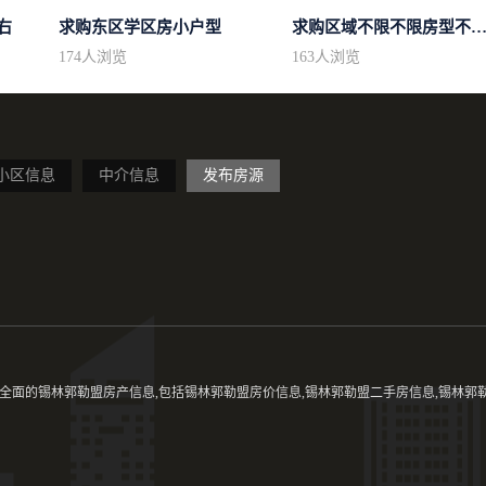
右
求购东区学区房小户型
求购区域不限不限房型不限两室一厅简.
174
人浏览
163
人浏览
小区信息
中介信息
发布房源
全面的锡林郭勒盟房产信息,包括锡林郭勒盟房价信息,锡林郭勒盟二手房信息,锡林郭勒