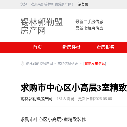
您好，欢迎来到锡林郭勒盟房产网！
请登录
锡林郭勒盟
最新二手房信息
房产网
最新出租房信息
首页
新房楼盘
看房报名
锡林郭勒盟房产网
>
求购信息列表
>
[
我要发布信息
]
求购市中心区小高层3室精
锡林郭勒盟房产网
181
人浏览
更新日期2026.08.08
求购市中心区小高层3室精致装修