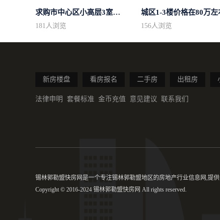
求购市中心区小高层3室精致装修
城区1-3楼价格在80万左
181
人浏览
156
人浏览
新房楼盘
看房报名
二手房
出租房
法律申明
套餐标准
金币充值
意见建议
联系我们
锡林郭勒盟快房网是一个专注锡林郭勒盟地区的房地产行业信息网,提供
Copyright © 2016-2024 锡林郭勒盟快房网 All rights reserved.