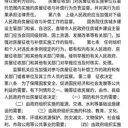
得以营利为目的。 房屋征收部门对房屋征收实施单位在委
托范围内实施的房屋征收与补偿行为负责监督，并对其行为后
果承担法律责任。 第六条 上级人民政府应当加强对下级
人民政府房屋征收与补偿工作的监督。 国务院住房城乡建
设主管部门和省、自治区、直辖市人民政府住房城乡建设主管
部门应当会同同级财政、国土资源、发展改革等有关部门，加
强对房屋征收与补偿实施工作的指导。 第七条 任何组织
和个人对违反本条例规定的行为，都有权向有关人民政府、房
屋征收部门和其他有关部门举报。接到举报的有关人民政府、
房屋征收部门和其他有关部门对举报应当及时核实、处理。
监察机关应当加强对参与房屋征收与补偿工作的政府和有
关部门或者单位及其工作人员的监察。 第二章 征收决定
第八条 为了保障国家安全、促进国民经济和社会发展等公共
利益的需要，有下列情形之一，确需征收房屋的，由市、县级
人民政府作出房屋征收决定： （一）国防和外交的需要；
（二）由政府组织实施的能源、交通、水利等基础设施建
设的需要； （三）由政府组织实施的科技、教育、文化、
卫生、体育、环境和资源保护、防灾减灾、文物保护、社会福
利、市政公用等公共事业的需要； （四）由政府组织实施