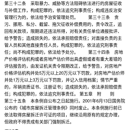
第三十二条 采取暴力、威胁等方法阻碍依法进行的房屋征收
与补偿工作，构成犯罪的，依法追究刑事责任；构成违反治安
管理行为的，依法给予治安管理处罚。 第三十三条 贪
污、挪用、私分、截留、拖欠征收补偿费用的，责令改正，追
回有关款项，限期退还违法所得，对有关责任单位通报批评、
给予警告；造成损失的，依法承担赔偿责任；对直接负责的主
管人员和其他直接责任人员，构成犯罪的，依法追究刑事责
任；尚不构成犯罪的，依法给予处分。 第三十四条 房地
产价格评估机构或者房地产估价师出具虚假或者有重大差错的
评估报告的，由发证机关责令限期改正，给予警告，对房地产
价格评估机构并处5万元以上20万元以下罚款，对房地产估价师
并处1万元以上3万元以下罚款，并记入信用档案；情节严重
的，吊销资质证书、注册证书；造成损失的，依法承担赔偿责
任；构成犯罪的，依法追究刑事责任。 第五章 附 则
第三十五条 本条例自公布之日起施行。2001年6月13日国务院
公布的《城市房屋拆迁管理条例》同时废止。本条例施行前已
依法取得房屋拆迁许可证的项目，继续沿用原有的规定办理，
但政府不得责成有关部门强制拆迁。