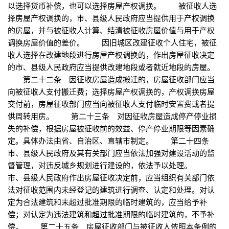
以选择货币补偿，也可以选择房屋产权调换。 被征收人选
择房屋产权调换的，市、县级人民政府应当提供用于产权调换
的房屋，并与被征收人计算、结清被征收房屋价值与用于产权
调换房屋价值的差价。 因旧城区改建征收个人住宅，被征
收人选择在改建地段进行房屋产权调换的，作出房屋征收决定
的市、县级人民政府应当提供改建地段或者就近地段的房屋。
第二十二条 因征收房屋造成搬迁的，房屋征收部门应当
向被征收人支付搬迁费；选择房屋产权调换的，产权调换房屋
交付前，房屋征收部门应当向被征收人支付临时安置费或者提
供周转用房。 第二十三条 对因征收房屋造成停产停业损
失的补偿，根据房屋被征收前的效益、停产停业期限等因素确
定。具体办法由省、自治区、直辖市制定。 第二十四条
市、县级人民政府及其有关部门应当依法加强对建设活动的监
督管理，对违反城乡规划进行建设的，依法予以处理。
市、县级人民政府作出房屋征收决定前，应当组织有关部门依
法对征收范围内未经登记的建筑进行调查、认定和处理。对认
定为合法建筑和未超过批准期限的临时建筑的，应当给予补
偿；对认定为违法建筑和超过批准期限的临时建筑的，不予补
偿。 第二十五条 房屋征收部门与被征收人依照本条例的