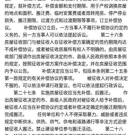
规定，就补偿方式、补偿金额和支付期限、用于产权调换房屋
的地点和面积、搬迁费、临时安置费或者周转用房、停产停业
损失、搬迁期限、过渡方式和过渡期限等事项，订立补偿协
议。 补偿协议订立后，一方当事人不履行补偿协议约定的
义务的，另一方当事人可以依法提起诉讼。 第二十六条
房屋征收部门与被征收人在征收补偿方案确定的签约期限内达
不成补偿协议，或者被征收房屋所有权人不明确的，由房屋征
收部门报请作出房屋征收决定的市、县级人民政府依照本条例
的规定，按照征收补偿方案作出补偿决定，并在房屋征收范围
内予以公告。 补偿决定应当公平，包括本条例第二十五条
第一款规定的有关补偿协议的事项。 被征收人对补偿决定
不服的，可以依法申请行政复议，也可以依法提起行政诉讼。
第二十七条 实施房屋征收应当先补偿、后搬迁。 作
出房屋征收决定的市、县级人民政府对被征收人给予补偿后，
被征收人应当在补偿协议约定或者补偿决定确定的搬迁期限内
完成搬迁。 任何单位和个人不得采取暴力、威胁或者违反
规定中断供水、供热、供气、供电和道路通行等非法方式迫使
被征收人搬迁。禁止建设单位参与搬迁活动。 第二十八