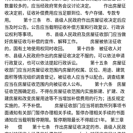
数量较多的，应当经政府常务会议讨论决定。 作出房屋征
收决定前，征收补偿费用应当足额到位、专户存储、专款专
用。 第十三条 市、县级人民政府作出房屋征收决定后应
当及时公告。公告应当载明征收补偿方案和行政复议、行政诉
讼权利等事项。 市、县级人民政府及房屋征收部门应当做
好房屋征收与补偿的宣传、解释工作。 房屋被依法征收
的，国有土地使用权同时收回。 第十四条 被征收人对
市、县级人民政府作出的房屋征收决定不服的，可以依法申请
行政复议，也可以依法提起行政诉讼。 第十五条 房屋征
收部门应当对房屋征收范围内房屋的权属、区位、用途、建筑
面积等情况组织调查登记，被征收人应当予以配合。调查结果
应当在房屋征收范围内向被征收人公布。 第十六条 房屋
征收范围确定后，不得在房屋征收范围内实施新建、扩建、改
建房屋和改变房屋用途等不当增加补偿费用的行为；违反规定
实施的，不予补偿。 房屋征收部门应当将前款所列事项书
面通知有关部门暂停办理相关手续。暂停办理相关手续的书面
通知应当载明暂停期限。暂停期限最长不得超过1年。 第三章
补 偿 第十七条 作出房屋征收决定的市、县级人民政