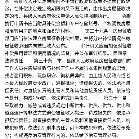
条 被征收人在法定期限内不申请行政复议或者不提起行政诉
讼，在补偿决定规定的期限内又不搬迁的，由作出房屋征收决
定的市、县级人民政府依法申请人民法院强制执行。 强制
执行申请书应当附具补偿金额和专户存储账号、产权调换房屋
和周转用房的地点和面积等材料。 第二十九条 房屋征收
部门应当依法建立房屋征收补偿档案，并将分户补偿情况在房
屋征收范围内向被征收人公布。 审计机关应当加强对征收
补偿费用管理和使用情况的监督，并公布审计结果。 第四章
法律责任 第三十条 市、县级人民政府及房屋征收部门的
工作人员在房屋征收与补偿工作中不履行本条例规定的职责，
或者滥用职权、玩忽职守、徇私舞弊的，由上级人民政府或者
本级人民政府责令改正，通报批评；造成损失的，依法承担赔
偿责任；对直接负责的主管人员和其他直接责任人员，依法给
予处分；构成犯罪的，依法追究刑事责任。 第三十一条
采取暴力、威胁或者违反规定中断供水、供热、供气、供电和
道路通行等非法方式迫使被征收人搬迁，造成损失的，依法承
担赔偿责任；对直接负责的主管人员和其他直接责任人员，构
成犯罪的，依法追究刑事责任；尚不构成犯罪的，依法给予处
分；构成违反治安管理行为的，依法给予治安管理处罚。