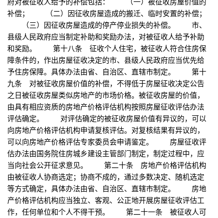
府对被征收人给予的补偿包括： （一）被征收房屋价值的
补偿； （二）因征收房屋造成的搬迁、临时安置的补偿；
（三）因征收房屋造成的停产停业损失的补偿。 市、
县级人民政府应当制定补助和奖励办法，对被征收人给予补助
和奖励。 第十八条 征收个人住宅，被征收人符合住房保
障条件的，作出房屋征收决定的市、县级人民政府应当优先给
予住房保障。具体办法由省、自治区、直辖市制定。 第十
九条 对被征收房屋价值的补偿，不得低于房屋征收决定公告
之日被征收房屋类似房地产的市场价格。被征收房屋的价值，
由具有相应资质的房地产价格评估机构按照房屋征收评估办法
评估确定。 对评估确定的被征收房屋价值有异议的，可以
向房地产价格评估机构申请复核评估。对复核结果有异议的，
可以向房地产价格评估专家委员会申请鉴定。 房屋征收评
估办法由国务院住房城乡建设主管部门制定，制定过程中，应
当向社会公开征求意见。 第二十条 房地产价格评估机构
由被征收人协商选定；协商不成的，通过多数决定、随机选定
等方式确定，具体办法由省、自治区、直辖市制定。 房地
产价格评估机构应当独立、客观、公正地开展房屋征收评估工
作，任何单位和个人不得干预。 第二十一条 被征收人可